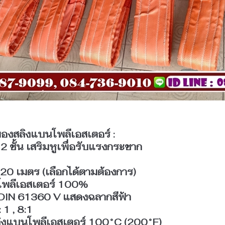
ของสลิงแบนโพลีเอสเตอร์ :
 ชั้น เสริมหูเพื่อรับแรงกระชาก
ง 20 เมตร (เลือกได้ตามต้องการ)
ยโพลีเอสเตอร์ 100%
 DIN 61360 V แสดงฉลากสีฟ้า
 1 , 8:1
สลิงแบนโพลีเอสเตอร์ 100˚C (200˚F)