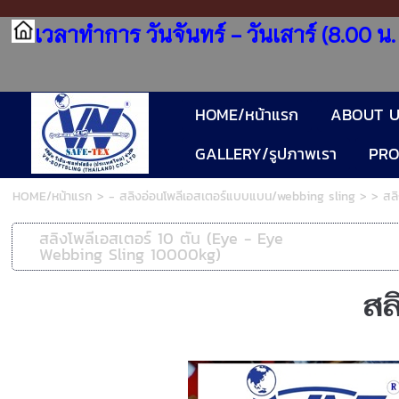
เวลาทำการ วันจันทร์ - วันเสาร์ (8.00 น
HOME/หน้าแรก
ABOUT US/
GALLERY/รูปภาพเรา
PRO
HOME/หน้าแรก
>
- สลิงอ่อนโพลีเอสเตอร์แบบแบน/webbing sling
> >
สล
สลิงโพลีเอสเตอร์ 10 ตัน (Eye - Eye
Webbing Sling 10000kg)
สล