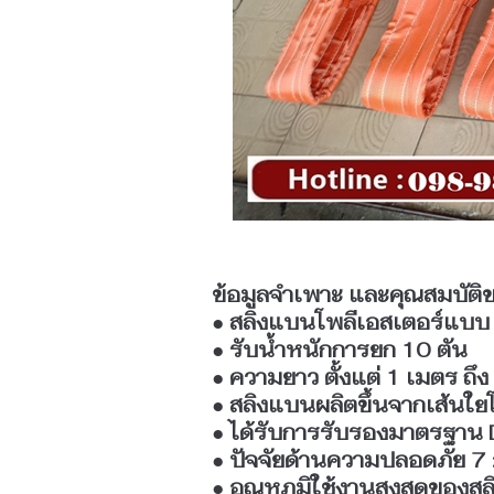
ข้อมูลจำเพาะ และคุณสมบัติ
● สลิงแบนโพลีเอสเตอร์แบบ 2
● รับน้ำหนักการยก 10 ตัน
● ความยาว ตั้งแต่ 1 เมตร ถึ
● สลิงแบนผลิตขึ้นจากเส้นใ
● ได้รับการรับรองมาตรฐาน
● ปัจจัยด้านความปลอดภัย 7 :
● อุณหภูมิใช้งานสูงสุดของ