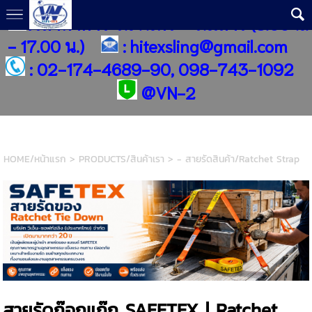
เวลาทำการ วันจันทร์ - วันเสาร์ (8.00 น.
- 17.00 น.)
:
hitexsling@gmail.com
:
02-174-4689-90, 098-743-1092
@
VN-2
HOME/หน้าแรก
>
PRODUCTS/สินค้าเรา
>
- สายรัดสินค้า/Ratchet Strap
สายรัดก๊อกแก๊ก SAFETEX | Ratchet